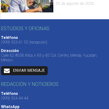
05 de agosto de 2026
ESTUDIOS Y OFICINAS
Teléfono
(999) 923 61 55
(recepción)
Dirección
Calle 62 #508 Altos x 63 y 65 Col. Centro, Mérida, Yucatán,
México.
ENVIAR MENSAJE
REDACCIÓN Y NOTICIEROS
Teléfono
(999) 924 44 44
WhatsApp