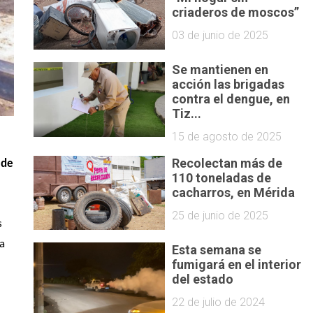
criaderos de moscos”
03 de junio de 2025
Se mantienen en
acción las brigadas
contra el dengue, en
Tiz...
15 de agosto de 2025
Recolectan más de
de 
110 toneladas de
cacharros, en Mérida
25 de junio de 2025
 
a 
Esta semana se
fumigará en el interior
del estado
22 de julio de 2024