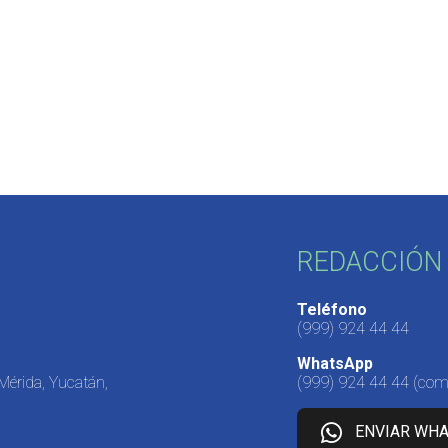
REDACCIÓN 
Teléfono
(999) 924 44 44
WhatsApp
 Mérida, Yucatán,
(999) 924 44 44
(come
ENVIAR WH