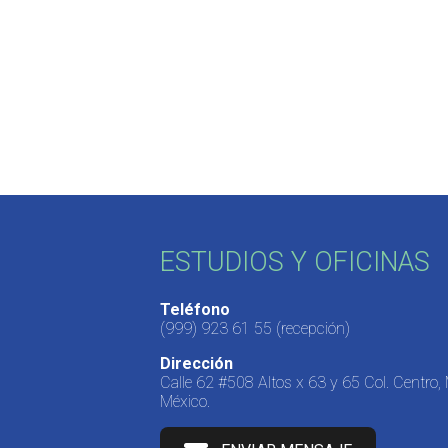
ESTUDIOS Y OFICINAS
Teléfono
(999) 923 61 55
(recepción)
Dirección
Calle 62 #508 Altos x 63 y 65 Col. Centro,
México.