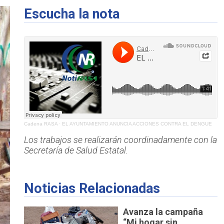
Escucha la nota
Cadena RASA
·
EL AYUNTAMIENTO ANUNCIA ACCIONES CONTRA EL DENGUE
Los trabajos se realizarán coordinadamente con la
Secretaría de Salud Estatal.
Noticias Relacionadas
Avanza la campaña
“Mi hogar sin