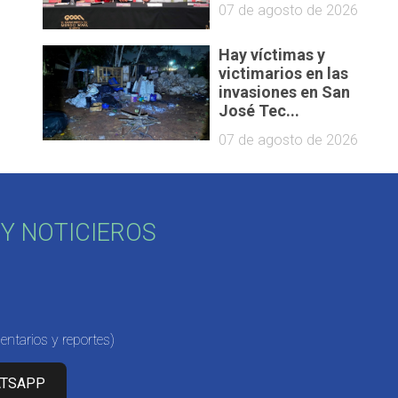
07 de agosto de 2026
Hay víctimas y
victimarios en las
invasiones en San
José Tec...
07 de agosto de 2026
Y NOTICIEROS
ntarios y reportes)
ATSAPP