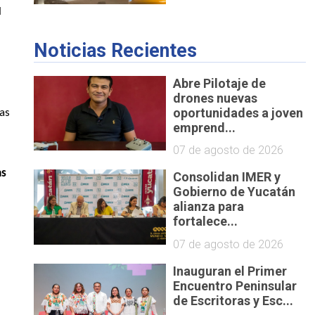
 
Noticias Recientes
Abre Pilotaje de
drones nuevas
oportunidades a joven
as 
emprend...
07 de agosto de 2026
as
Consolidan IMER y
Gobierno de Yucatán
alianza para
fortalece...
07 de agosto de 2026
Inauguran el Primer
Encuentro Peninsular
de Escritoras y Esc...