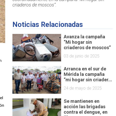
criaderos de moscos”.
Noticias Relacionadas
Avanza la campaña
“Mi hogar sin
criaderos de moscos”
03 de junio de 2025
n 
Arranca en el sur de
Mérida la campaña
“mi hogar sin criader...
24 de mayo de 2025
l 
Se mantienen en
ón 
acción las brigadas
contra el dengue, en