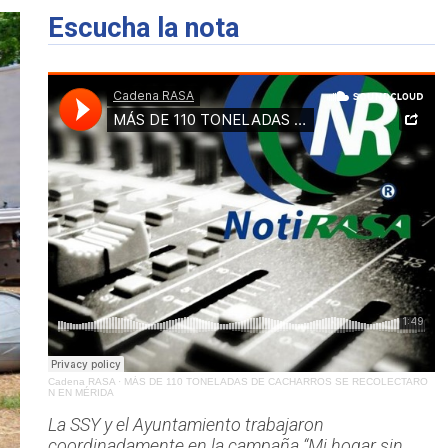
Escucha la nota
Cadena RASA
·
MÁS DE 110 TONELADAS DE CACHARROS SE RECOLECTARO
N EN MÉRIDA
La SSY y el Ayuntamiento trabajaron
coordinadamente en la campaña “Mi hogar sin