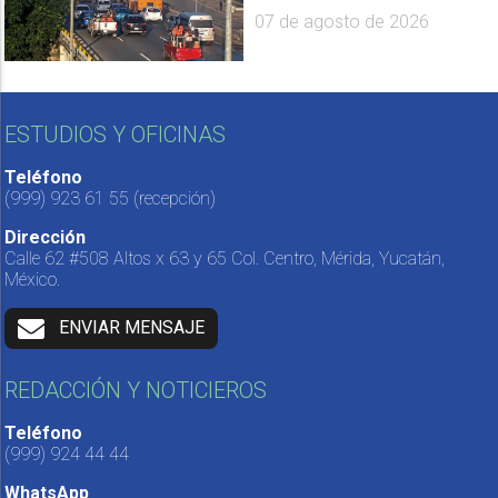
07 de agosto de 2026
ESTUDIOS Y OFICINAS
Teléfono
(999) 923 61 55
(recepción)
Dirección
Calle 62 #508 Altos x 63 y 65 Col. Centro, Mérida, Yucatán,
México.
ENVIAR MENSAJE
REDACCIÓN Y NOTICIEROS
Teléfono
(999) 924 44 44
WhatsApp