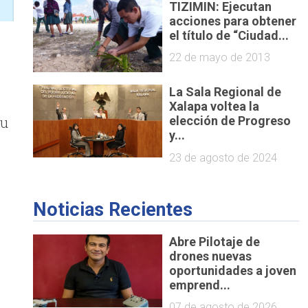
TIZIMIN: Ejecutan
acciones para obtener
el título de “Ciudad...
22 de mayo de 2013
La Sala Regional de
Xalapa voltea la
su
elección de Progreso
y...
23 de agosto de 2024
Noticias Recientes
Abre Pilotaje de
drones nuevas
oportunidades a joven
emprend...
07 de agosto de 2026