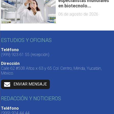
especialistas mundiales
en biotecnolo...
06 de agosto de 2026
ESTUDIOS Y OFICINAS
Teléfono
(999) 923 61 55
(recepción)
Dirección
Calle 62 #508 Altos x 63 y 65 Col. Centro, Mérida, Yucatán,
México.
ENVIAR MENSAJE
REDACCIÓN Y NOTICIEROS
Teléfono
(999) 924 44 44