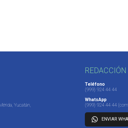
REDACCIÓN 
Teléfono
(999) 924 44 44
WhatsApp
 Mérida, Yucatán,
(999) 924 44 44
(come
ENVIAR WH