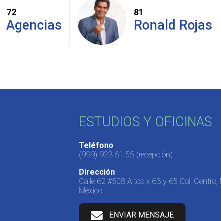
72
81
Agencias
Ronald Rojas
ESTUDIOS Y OFICINAS
Teléfono
(999) 923 61 55
(recepción)
Dirección
Calle 62 #508 Altos x 63 y 65 Col. Centro,
México.
ENVIAR MENSAJE