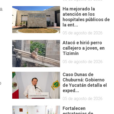
 a
Ha mejorado la
atención en los
hospitales públicos de
la ent...
05 de agosto de 2026
Atacó e hirió perro
callejero a joven, en
Tizimín
n
05 de agosto de 2026
Caso Dunas de
Chuburná: Gobierno
o
de Yucatán detalla el
exped...
05 de agosto de 2026
Fortalecen
estrategias de