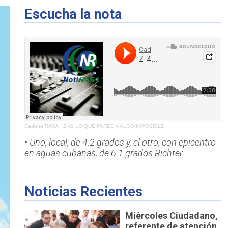
Escucha la nota
Cadena RASA
·
Z-49 LO QUE PARECIA ALGO IMPOSIBLE
• Uno, local, de 4.2 grados y, el otro, con epicentro
en aguas cubanas, de 6.1 grados Richter.
Noticias Recientes
Miércoles Ciudadano,
referente de atención