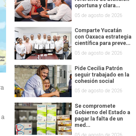
oportuna y clara...
05 de agosto de 2026
Comparte Yucatán
con Oaxaca estrategia
científica para preve...
05 de agosto de 2026
Pide Cecilia Patrón
seguir trabajado en la
cohesión social
ya
05 de agosto de 2026
Se compromete
Gobierno del Estado a
 a
pagar la falta de un
med...
05 de agosto de 2026