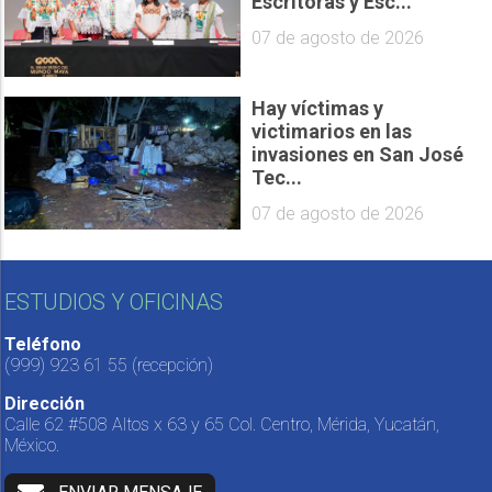
Escritoras y Esc...
07 de agosto de 2026
Hay víctimas y
victimarios en las
invasiones en San José
Tec...
07 de agosto de 2026
ESTUDIOS Y OFICINAS
Teléfono
(999) 923 61 55
(recepción)
Dirección
Calle 62 #508 Altos x 63 y 65 Col. Centro, Mérida, Yucatán,
México.