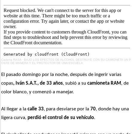
Cadena RASA
·
BAJO LOS EFECTOS DE ALCOHOL DESTRUYE CON SU CAMIONETA UN P
OSTE DE MANERA Y EL PROTECTOR DE UNA ESCUELA
El pasado domingo por la noche, después de ingerir varias 
copas
, Iván S.A.T., de 33 años
, subió a su 
camioneta RAM
, de 
color blanco, y comenzó a manejar. 
Al llegar a la 
calle 33
, para desviarse por la 
70
, donde hay una 
ligera curva,
 perdió el control de su vehículo
.