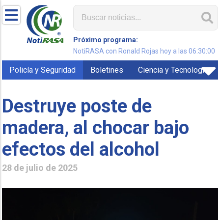
Próximo programa:
NotiRASA con Ronald Rojas hoy a las 06:30:00
Policía y Seguridad
Boletines
Ciencia y Tecnología
Destruye poste de
madera, al chocar bajo
efectos del alcohol
28 de julio de 2025