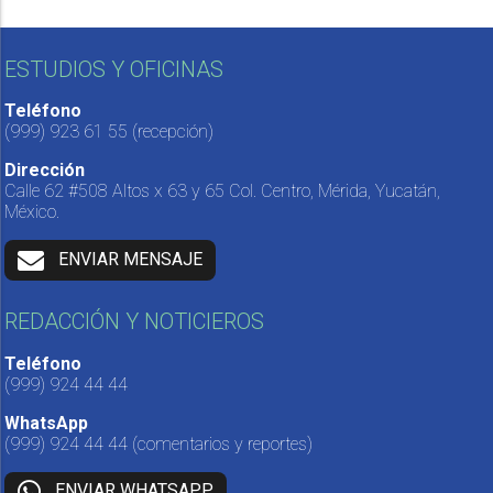
ESTUDIOS Y OFICINAS
Teléfono
(999) 923 61 55
(recepción)
Dirección
Calle 62 #508 Altos x 63 y 65 Col. Centro, Mérida, Yucatán,
México.
ENVIAR MENSAJE
REDACCIÓN Y NOTICIEROS
Teléfono
(999) 924 44 44
WhatsApp
(999) 924 44 44
(comentarios y reportes)
ENVIAR WHATSAPP