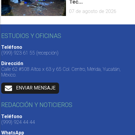
Tec...
07 de agosto de 2026
ESTUDIOS Y OFICINAS
Teléfono
(999) 923 61 55
(recepción)
Dirección
Calle 62 #508 Altos x 63 y 65 Col. Centro, Mérida, Yucatán,
México.
ENVIAR MENSAJE
REDACCIÓN Y NOTICIEROS
Teléfono
(999) 924 44 44
WhatsApp