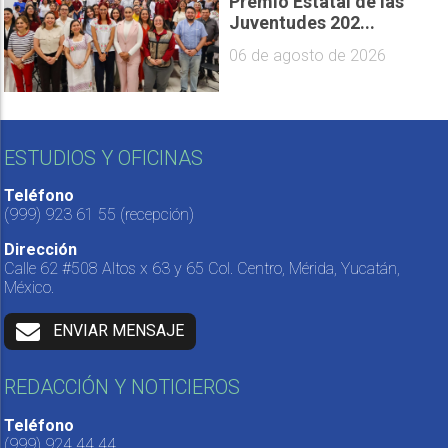
Premio Estatal de las
Juventudes 202...
06 de agosto de 2026
ESTUDIOS Y OFICINAS
Teléfono
(999) 923 61 55
(recepción)
Dirección
Calle 62 #508 Altos x 63 y 65 Col. Centro, Mérida, Yucatán,
México.
ENVIAR MENSAJE
REDACCIÓN Y NOTICIEROS
Teléfono
(999) 924 44 44