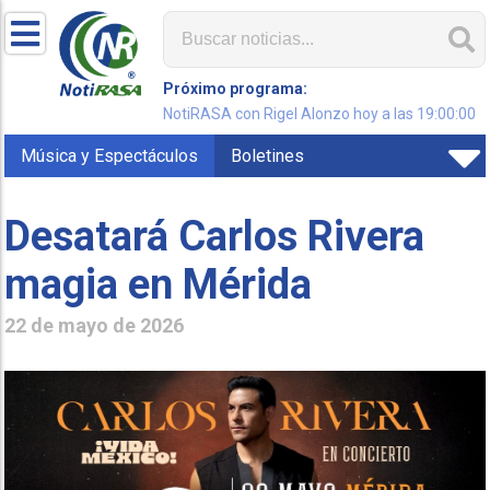
Próximo programa:
NotiRASA con Rigel Alonzo hoy a las 19:00:00
Música y Espectáculos
Boletines
Desatará Carlos Rivera
magia en Mérida
22 de mayo de 2026