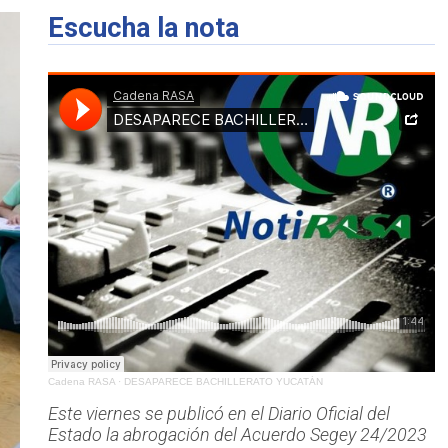
Escucha la nota
Cadena RASA
·
DESAPARECE BACHILLERATO YUCATÁN
Este viernes se publicó en el Diario Oficial del
Estado la abrogación del Acuerdo Segey 24/2023