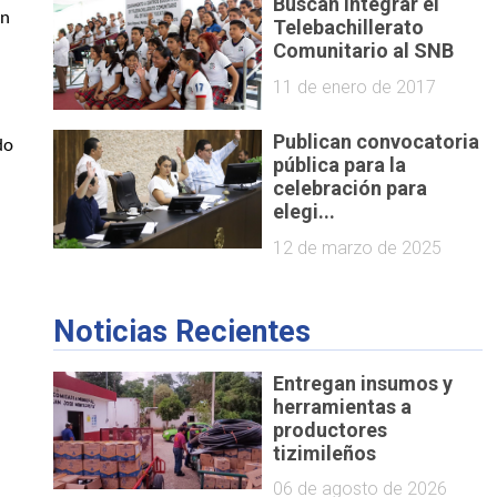
Buscan integrar el
n 
Telebachillerato
Comunitario al SNB
11 de enero de 2017
 
Publican convocatoria
o 
pública para la
celebración para
elegi...
12 de marzo de 2025
Noticias Recientes
Entregan insumos y
herramientas a
productores
tizimileños
06 de agosto de 2026