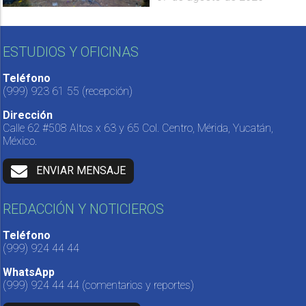
ESTUDIOS Y OFICINAS
Teléfono
(999) 923 61 55
(recepción)
Dirección
Calle 62 #508 Altos x 63 y 65 Col. Centro, Mérida, Yucatán,
México.
ENVIAR MENSAJE
REDACCIÓN Y NOTICIEROS
Teléfono
(999) 924 44 44
WhatsApp
(999) 924 44 44
(comentarios y reportes)