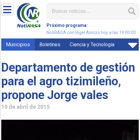
Próximo programa:
NotiRASA con Rigel Alonzo hoy a las 19:00:00
Municipios
Boletines
Ciencia y Tecnología
Departamento de gestión
para el agro tizimileño,
propone Jorge vales
10 de abril de 2015