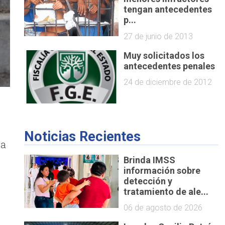
tengan antecedentes
p...
27 de junio de 2013
Muy solicitados los
antecedentes penales
24 de diciembre de 2012
Noticias Recientes
ra
Brinda IMSS
información sobre
detección y
tratamiento de ale...
06 de agosto de 2026