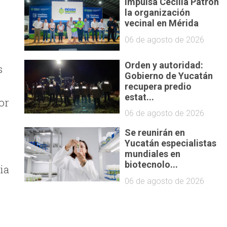
Impulsa Cecilia Patrón
la organización
vecinal en Mérida
06 de agosto de 2026
Orden y autoridad:
s
Gobierno de Yucatán
recupera predio
estat...
or
06 de agosto de 2026
Se reunirán en
Yucatán especialistas
mundiales en
biotecnolo...
ia
06 de agosto de 2026