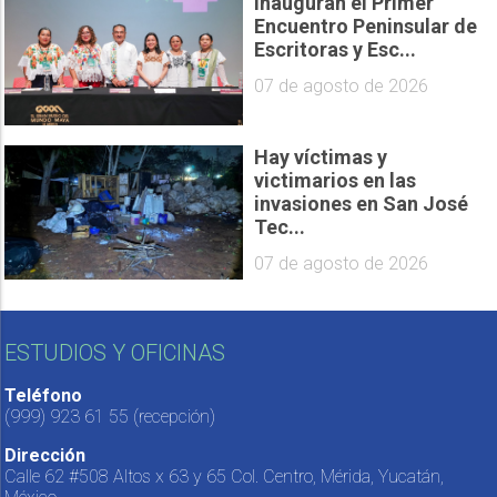
Inauguran el Primer
Encuentro Peninsular de
Escritoras y Esc...
07 de agosto de 2026
Hay víctimas y
victimarios en las
invasiones en San José
Tec...
07 de agosto de 2026
ESTUDIOS Y OFICINAS
Teléfono
(999) 923 61 55
(recepción)
Dirección
Calle 62 #508 Altos x 63 y 65 Col. Centro, Mérida, Yucatán,