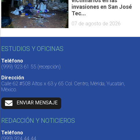
victimarios en las
invasiones en San José
Tec...
07 de agosto de 2026
ESTUDIOS Y OFICINAS
Teléfono
(999) 923 61 55
(recepción)
Dirección
Calle 62 #508 Altos x 63 y 65 Col. Centro, Mérida, Yucatán,
México.
ENVIAR MENSAJE
REDACCIÓN Y NOTICIEROS
Teléfono
(999) 924 44 44