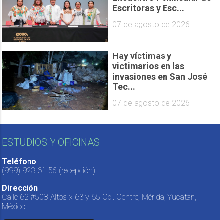
Escritoras y Esc...
07 de agosto de 2026
Hay víctimas y
victimarios en las
invasiones en San José
Tec...
07 de agosto de 2026
ESTUDIOS Y OFICINAS
Teléfono
(999) 923 61 55
(recepción)
Dirección
Calle 62 #508 Altos x 63 y 65 Col. Centro, Mérida, Yucatán,
México.