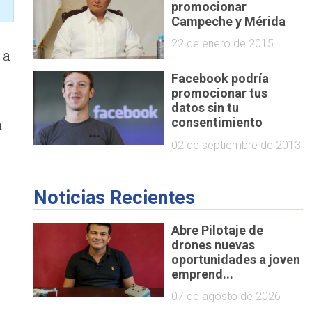
promocionar
Campeche y Mérida
22 de enero de 2015
 a
Facebook podría
promocionar tus
datos sin tu
a
consentimiento
02 de septiembre de 2013
Noticias Recientes
Abre Pilotaje de
drones nuevas
oportunidades a joven
emprend...
07 de agosto de 2026