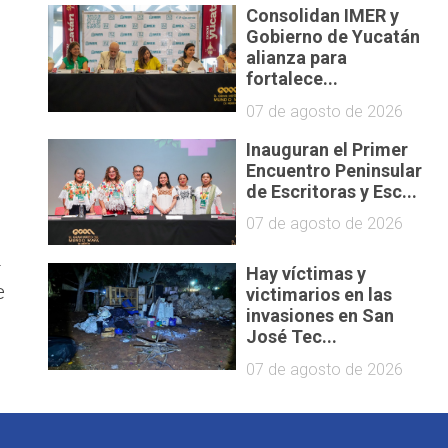
Consolidan IMER y
Gobierno de Yucatán
alianza para
fortalece...
07 de agosto de 2026
Inauguran el Primer
Encuentro Peninsular
de Escritoras y Esc...
07 de agosto de 2026
n
Hay víctimas y
e
victimarios en las
invasiones en San
José Tec...
07 de agosto de 2026