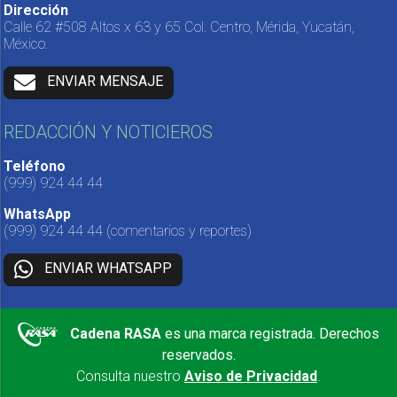
Dirección
Calle 62 #508 Altos x 63 y 65 Col. Centro, Mérida, Yucatán,
México.
ENVIAR MENSAJE
REDACCIÓN Y NOTICIEROS
Teléfono
(999) 924 44 44
WhatsApp
(999) 924 44 44
(comentarios y reportes)
ENVIAR WHATSAPP
Cadena RASA
es una marca registrada. Derechos
reservados.
Consulta nuestro
Aviso de Privacidad
.