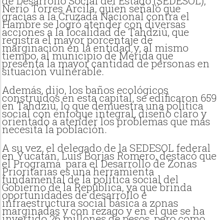
de Desarrollo Social del Estado (SEDESOL),
Nerio Torres Arcila, quien señaló que
gracias a la Cruzada Nacional contra el
Hambre se logró atender con diversas
acciones a la localidad de Tahdziú, que
registra el mayor porcentaje de
marginación en la entidad y, al mismo
tiempo, al municipio de Mérida que
presenta la mayor cantidad de personas en
situación vulnerable.
Además, dijo, los baños ecológicos
construidos en esta capital, se edificaron 659
en Tahdziú, lo que demuestra una política
social con enfoque integral, diseño claro y
orientado a atender los problemas que más
necesita la población.
A su vez, el delegado de la SEDESOL federal
en Yucatán, Luis Borjas Romero, destacó que
el Programa
para el Desarrollo de Zonas
Prioritarias es una herramienta
fundamental de la política social del
Gobierno de la República, ya que brinda
oportunidades de desarrollo e
infraestructura social básica a zonas
marginadas y con rezago y en el que se ha
invertido 26 millones de pesos, pero como