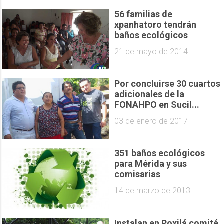
56 familias de
xpanhatoro tendrán
baños ecológicos
21 de mayo de 2014
Por concluirse 30 cuartos
adicionales de la
FONAHPO en Sucil...
03 de enero de 2017
351 baños ecológicos
para Mérida y sus
comisarias
14 de marzo de 2013
Instalan en Poxilá comité