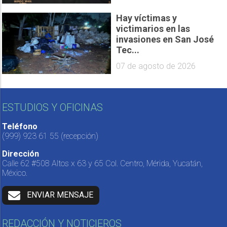
Hay víctimas y
victimarios en las
invasiones en San José
Tec...
07 de agosto de 2026
ESTUDIOS Y OFICINAS
Teléfono
(999) 923 61 55
(recepción)
Dirección
Calle 62 #508 Altos x 63 y 65 Col. Centro, Mérida, Yucatán,
México.
ENVIAR MENSAJE
REDACCIÓN Y NOTICIEROS