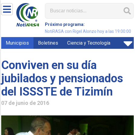
Próximo programa:
NotiRASA con Rigel Alonzo hoy a las 19:00:00
Municipios
Boletines
Ciencia y Tecnología
Conviven en su día
jubilados y pensionados
del ISSSTE de Tizimín
07 de junio de 2016