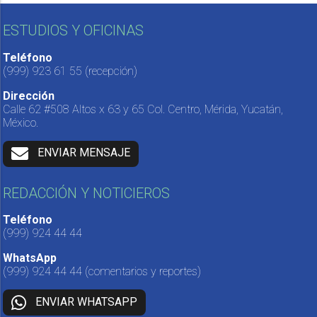
ESTUDIOS Y OFICINAS
Teléfono
(999) 923 61 55
(recepción)
Dirección
Calle 62 #508 Altos x 63 y 65 Col. Centro, Mérida, Yucatán,
México.
ENVIAR MENSAJE
REDACCIÓN Y NOTICIEROS
Teléfono
(999) 924 44 44
WhatsApp
(999) 924 44 44
(comentarios y reportes)
ENVIAR WHATSAPP