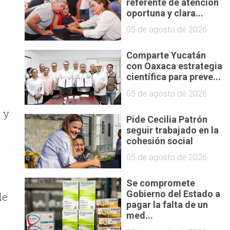
referente de atención
oportuna y clara...
05 de agosto de 2026
Comparte Yucatán
con Oaxaca estrategia
científica para preve...
05 de agosto de 2026
 y
Pide Cecilia Patrón
seguir trabajado en la
cohesión social
05 de agosto de 2026
Se compromete
Gobierno del Estado a
de
pagar la falta de un
med...