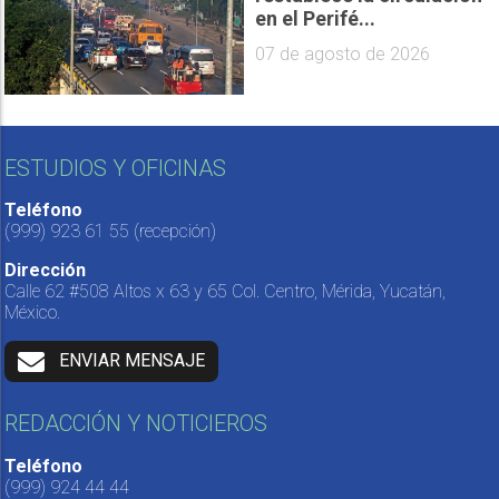
en el Perifé...
07 de agosto de 2026
ESTUDIOS Y OFICINAS
Teléfono
(999) 923 61 55
(recepción)
Dirección
Calle 62 #508 Altos x 63 y 65 Col. Centro, Mérida, Yucatán,
México.
ENVIAR MENSAJE
REDACCIÓN Y NOTICIEROS
Teléfono
(999) 924 44 44