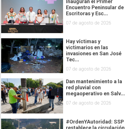
Inauguran el Primer
Encuentro Peninsular de
Escritoras y Esc...
07 de agosto de 2026
Hay víctimas y
victimarios en las
invasiones en San José
Tec...
07 de agosto de 2026
Dan mantenimiento a la
red pluvial con
megaoperativo en Salv...
07 de agosto de 2026
#OrdenYAutoridad: SSP
restablece la circulación