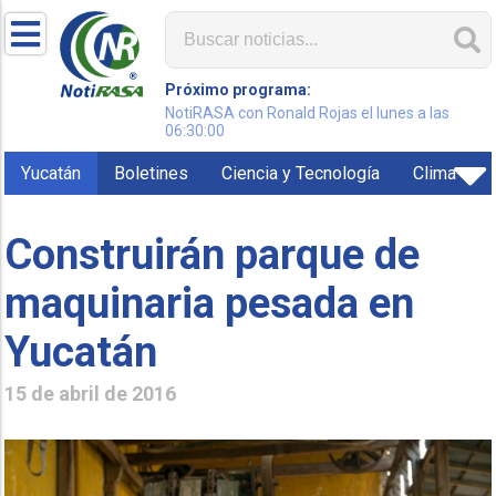
Próximo programa:
NotiRASA con Ronald Rojas el lunes a las
06:30:00
Yucatán
Boletines
Ciencia y Tecnología
Clima
Construirán parque de
maquinaria pesada en
Yucatán
15 de abril de 2016