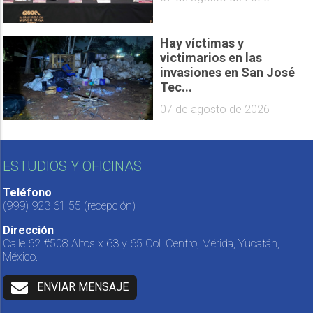
Hay víctimas y
victimarios en las
invasiones en San José
Tec...
07 de agosto de 2026
ESTUDIOS Y OFICINAS
Teléfono
(999) 923 61 55
(recepción)
Dirección
Calle 62 #508 Altos x 63 y 65 Col. Centro, Mérida, Yucatán,
México.
ENVIAR MENSAJE