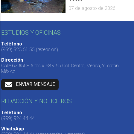
07 de agosto de 2026
ESTUDIOS Y OFICINAS
Teléfono
(999) 923 61 55
(recepción)
Dirección
Calle 62 #508 Altos x 63 y 65 Col. Centro, Mérida, Yucatán,
México.
ENVIAR MENSAJE
REDACCIÓN Y NOTICIEROS
Teléfono
(999) 924 44 44
WhatsApp