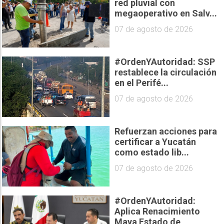
red pluvial con
megaoperativo en Salv...
07 de agosto de 2026
#OrdenYAutoridad: SSP
restablece la circulación
en el Perifé...
07 de agosto de 2026
Refuerzan acciones para
certificar a Yucatán
como estado lib...
07 de agosto de 2026
#OrdenYAutoridad:
Aplica Renacimiento
Maya Estado de