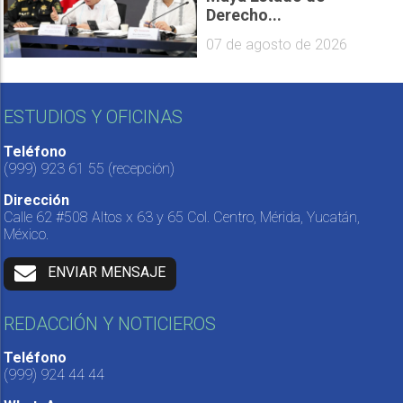
Derecho...
07 de agosto de 2026
ESTUDIOS Y OFICINAS
Teléfono
(999) 923 61 55
(recepción)
Dirección
Calle 62 #508 Altos x 63 y 65 Col. Centro, Mérida, Yucatán,
México.
ENVIAR MENSAJE
REDACCIÓN Y NOTICIEROS
Teléfono
(999) 924 44 44