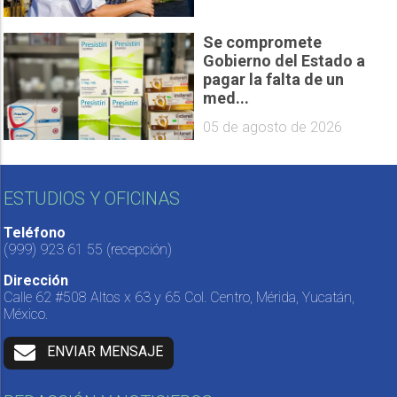
Se compromete
Gobierno del Estado a
pagar la falta de un
med...
05 de agosto de 2026
ESTUDIOS Y OFICINAS
Teléfono
(999) 923 61 55
(recepción)
Dirección
Calle 62 #508 Altos x 63 y 65 Col. Centro, Mérida, Yucatán,
México.
ENVIAR MENSAJE