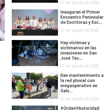
07 de agosto de 2026
Inauguran el Primer
Encuentro Peninsular
de Escritoras y Esc...
07 de agosto de 2026
Hay víctimas y
victimarios en las
invasiones en San
José Tec...
07 de agosto de 2026
Dan mantenimiento a
la red pluvial con
e
megaoperativo en
Salv...
07 de agosto de 2026
#OrdenYAutoridad: