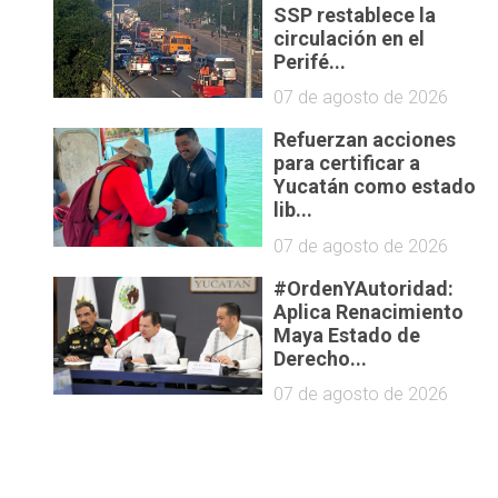
SSP restablece la
circulación en el
Perifé...
07 de agosto de 2026
Refuerzan acciones
para certificar a
Yucatán como estado
lib...
07 de agosto de 2026
#OrdenYAutoridad:
Aplica Renacimiento
e
Maya Estado de
Derecho...
07 de agosto de 2026