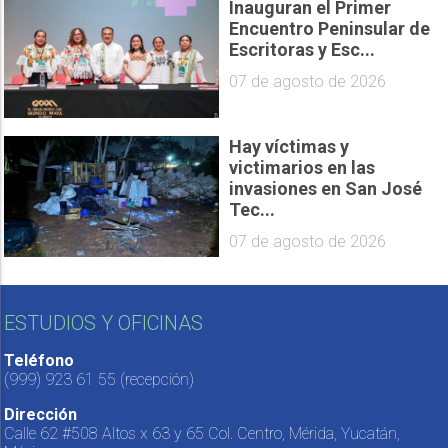
Inauguran el Primer
Encuentro Peninsular de
Escritoras y Esc...
07 de agosto de 2026
Hay víctimas y
victimarios en las
invasiones en San José
Tec...
07 de agosto de 2026
ESTUDIOS Y OFICINAS
Teléfono
(999) 923 61 55
(recepción)
Dirección
Calle 62 #508 Altos x 63 y 65 Col. Centro, Mérida, Yucatán,