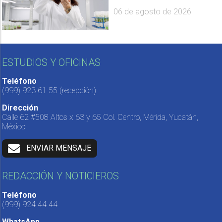
06 de agosto de 2026
ESTUDIOS Y OFICINAS
Teléfono
(999) 923 61 55
(recepción)
Dirección
Calle 62 #508 Altos x 63 y 65 Col. Centro, Mérida, Yucatán,
México.
ENVIAR MENSAJE
REDACCIÓN Y NOTICIEROS
Teléfono
(999) 924 44 44
WhatsApp