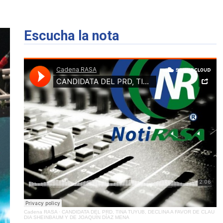
Escucha la nota
Cadena RASA
·
CANDIDATA DEL PRD, TINA TUYUB, DECLINA A FAVOR DE CLAU
DIA SHEINBAUM Y DE JOAQUÍN DÍAZ MENA