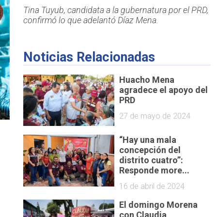
Tina Tuyub, candidata a la gubernatura por el PRD,
confirmó lo que adelantó Díaz Mena.
Noticias Relacionadas
Huacho Mena
agradece el apoyo del
PRD
27 de mayo de 2024
“Hay una mala
concepción del
distrito cuatro”:
Responde more...
16 de abril de 2024
El domingo Morena
con Claudia