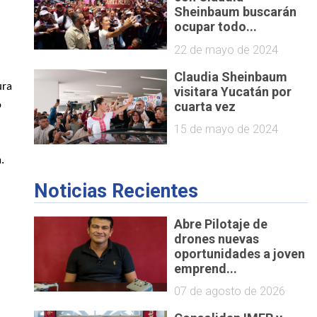
Sheinbaum buscarán
ocupar todo...
22 de mayo de 2024
Claudia Sheinbaum
ura
visitara Yucatán por
cuarta vez
o
15 de mayo de 2024
.
Noticias Recientes
Abre Pilotaje de
drones nuevas
oportunidades a joven
emprend...
07 de agosto de 2026