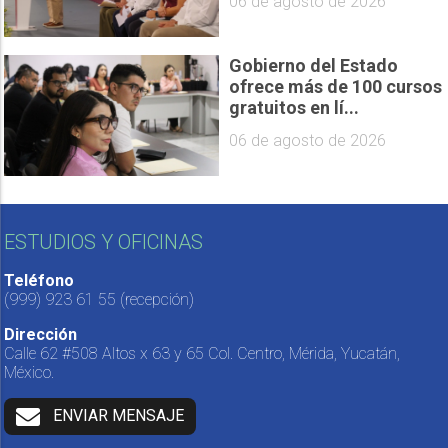
06 de agosto de 2026
Gobierno del Estado
ofrece más de 100 cursos
gratuitos en lí...
06 de agosto de 2026
ESTUDIOS Y OFICINAS
Teléfono
(999) 923 61 55
(recepción)
Dirección
Calle 62 #508 Altos x 63 y 65 Col. Centro, Mérida, Yucatán,
México.
ENVIAR MENSAJE