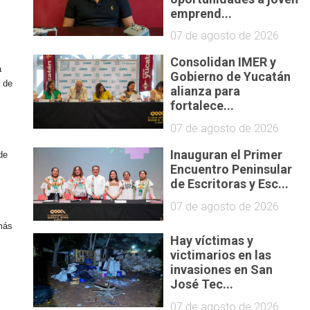
emprend...
07 de agosto de 2026
Consolidan IMER y
a
Gobierno de Yucatán
a de
alianza para
fortalece...
07 de agosto de 2026
Inauguran el Primer
de
Encuentro Peninsular
de Escritoras y Esc...
07 de agosto de 2026
 más
Hay víctimas y
victimarios en las
invasiones en San
José Tec...
07 de agosto de 2026