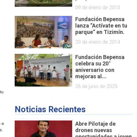
09 de enero de 2015
Fundación Bepensa
lanza “Actívate en tu
parque” en Tizimín.
29 de enero de 2014
Fundación Bepensa
celebra su 20°
aniversario con
mejoras al...
26 de junio de 2025
tu
Noticias Recientes
Abre Pilotaje de
e a
drones nuevas
a.
oportunidades a joven