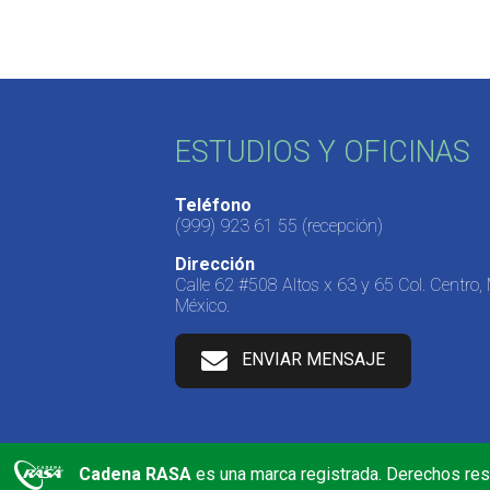
ESTUDIOS Y OFICINAS
Teléfono
(999) 923 61 55
(recepción)
Dirección
Calle 62 #508 Altos x 63 y 65 Col. Centro,
México.
ENVIAR MENSAJE
Cadena RASA
es una marca registrada. Derechos re