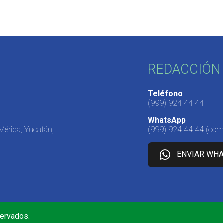
REDACCIÓN 
Teléfono
(999) 924 44 44
WhatsApp
 Mérida, Yucatán,
(999) 924 44 44
(come
ENVIAR WH
servados.