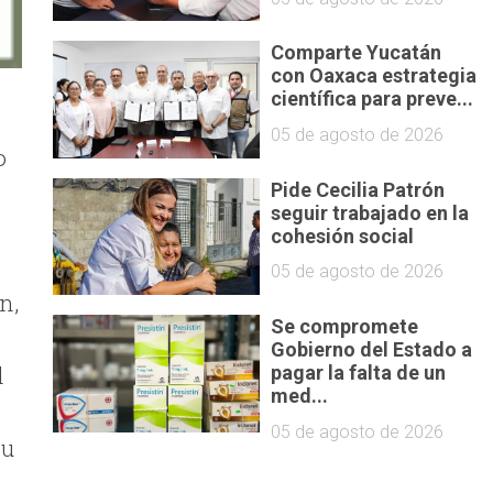
Comparte Yucatán
con Oaxaca estrategia
científica para preve...
05 de agosto de 2026
o
Pide Cecilia Patrón
seguir trabajado en la
cohesión social
05 de agosto de 2026
n,
Se compromete
Gobierno del Estado a
l
pagar la falta de un
med...
05 de agosto de 2026
su