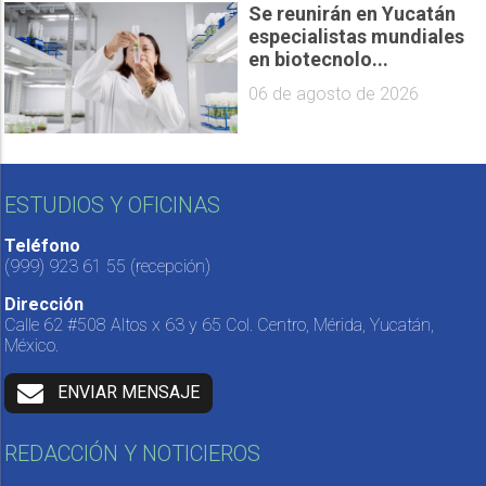
Se reunirán en Yucatán
especialistas mundiales
en biotecnolo...
06 de agosto de 2026
ESTUDIOS Y OFICINAS
Teléfono
(999) 923 61 55
(recepción)
Dirección
Calle 62 #508 Altos x 63 y 65 Col. Centro, Mérida, Yucatán,
México.
ENVIAR MENSAJE
REDACCIÓN Y NOTICIEROS