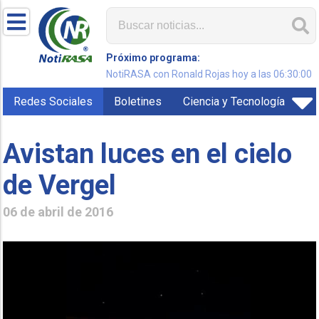
Próximo programa:
NotiRASA con Ronald Rojas hoy a las 06:30:00
Redes Sociales
Boletines
Ciencia y Tecnología
Avistan luces en el cielo
de Vergel
06 de abril de 2016