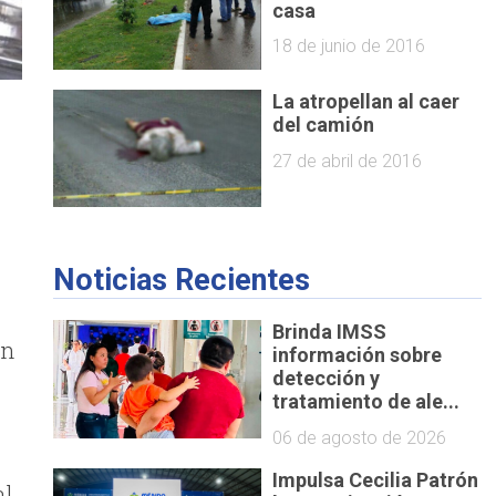
casa
18 de junio de 2016
La atropellan al caer
del camión
27 de abril de 2016
Noticias Recientes
Brinda IMSS
en
información sobre
detección y
tratamiento de ale...
06 de agosto de 2026
Impulsa Cecilia Patrón
al