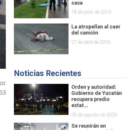
casa
18 de junio de 2016
La atropellan al caer
del camión
27 de abril de 2016
Noticias Recientes
or
Orden y autoridad:
63
Gobierno de Yucatán
recupera predio
estat...
06 de agosto de 2026
Se reunirán en