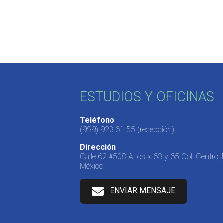
ESTUDIOS Y OFICINAS
Teléfono
(999) 923 61 55
(recepción)
Dirección
Calle 62 #508 Altos x 63 y 65 Col. Centro,
México.
ENVIAR MENSAJE