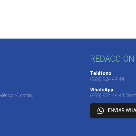
REDACCIÓN 
Teléfono
(999) 924 44 44
WhatsApp
 Mérida, Yucatán,
(999) 924 44 44
(come
ENVIAR WH