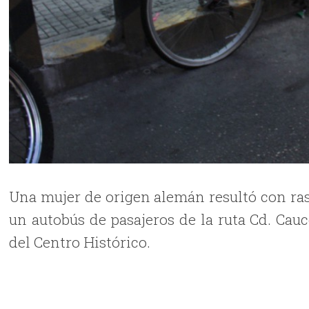
Una mujer de origen alemán resultó con rasp
un autobús de pasajeros de la ruta Cd. Cauc
del Centro Histórico.