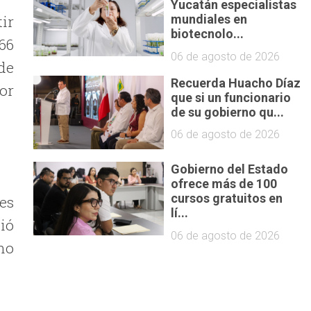
Yucatán especialistas
mundiales en
ir
biotecnolo...
 66
06 de agosto de 2026
de
Recuerda Huacho Díaz
or
que si un funcionario
de su gobierno qu...
06 de agosto de 2026
Gobierno del Estado
ofrece más de 100
cursos gratuitos en
es
lí...
ió
06 de agosto de 2026
 no