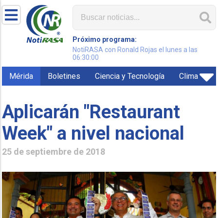
Próximo programa:
NotiRASA con Ronald Rojas el lunes a las
06:30:00
Mérida
Boletines
Ciencia y Tecnología
Clima
Aplicarán "Restaurant
Week" a nivel nacional
25 de septiembre de 2018