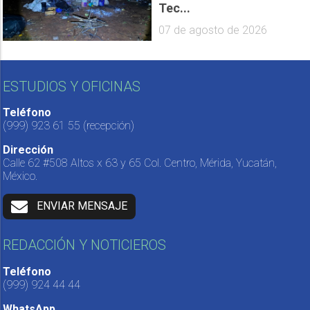
Tec...
07 de agosto de 2026
ESTUDIOS Y OFICINAS
Teléfono
(999) 923 61 55
(recepción)
Dirección
Calle 62 #508 Altos x 63 y 65 Col. Centro, Mérida, Yucatán,
México.
ENVIAR MENSAJE
REDACCIÓN Y NOTICIEROS
Teléfono
(999) 924 44 44
WhatsApp