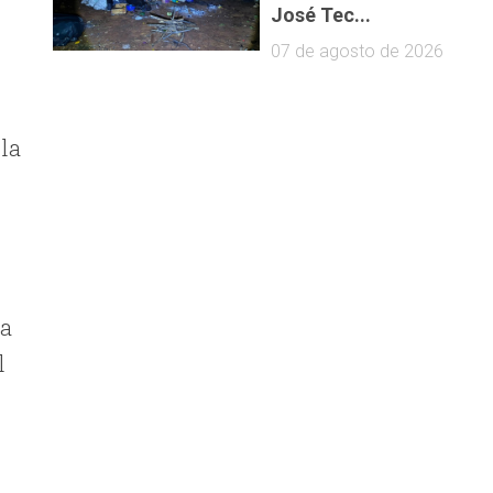
José Tec...
07 de agosto de 2026
 la
ra
l