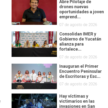
Abre Pilotaje de
drones nuevas
oportunidades a joven
emprend...
07 de agosto de 2026
Consolidan IMER y
o
Gobierno de Yucatán
alianza para
fortalece...
07 de agosto de 2026
Inauguran el Primer
Encuentro Peninsular
de Escritoras y Esc...
07 de agosto de 2026
Hay víctimas y
e
victimarios en las
invasiones en San