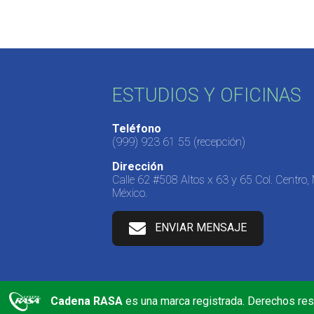
ESTUDIOS Y OFICINAS
Teléfono
(999) 923 61 55
(recepción)
Dirección
Calle 62 #508 Altos x 63 y 65 Col. Centro,
México.
ENVIAR MENSAJE
Cadena RASA
es una marca registrada. Derechos re