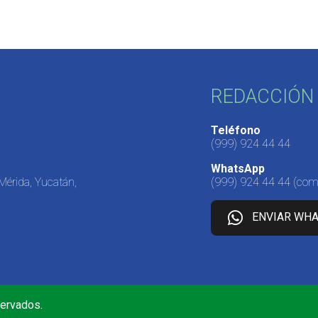
REDACCIÓN 
Teléfono
(999) 924 44 44
WhatsApp
 Mérida, Yucatán,
(999) 924 44 44
(come
ENVIAR WH
servados.