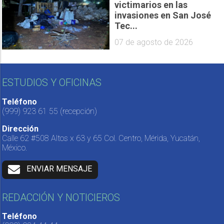
victimarios en las
invasiones en San José
Tec...
07 de agosto de 2026
ESTUDIOS Y OFICINAS
Teléfono
(999) 923 61 55
(recepción)
Dirección
Calle 62 #508 Altos x 63 y 65 Col. Centro, Mérida, Yucatán,
México.
ENVIAR MENSAJE
REDACCIÓN Y NOTICIEROS
Teléfono