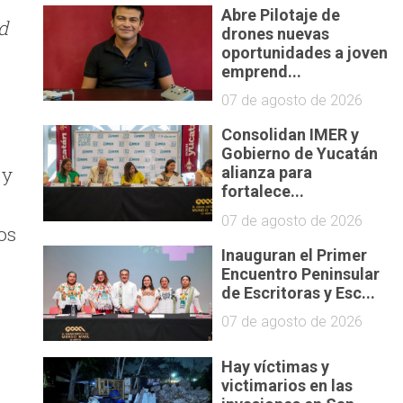
Abre Pilotaje de
d
drones nuevas
oportunidades a joven
emprend...
07 de agosto de 2026
Consolidan IMER y
Gobierno de Yucatán
 y
alianza para
fortalece...
07 de agosto de 2026
os
Inauguran el Primer
Encuentro Peninsular
de Escritoras y Esc...
07 de agosto de 2026
Hay víctimas y
victimarios en las