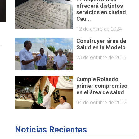
ofrecerá distintos
servicios en ciudad
Cau...
12 de enero de 2024
Construyen área de
y
Salud en la Modelo
23 de octubre de 2015
Cumple Rolando
primer compromiso
s
en el área de salud
04 de octubre de 2012
Noticias Recientes