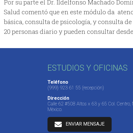
Por su parte el Dr. Ildelfonso Machado Domín
Salud comentó que en este módulo da atenc
básica, consulta de psicología, y consulta d
20 personas diario y pueden consultar desd
ESTUDIOS Y OFICINAS
Teléfono
(999) 923 61 55
(recepción)
Dirección
Calle 62 #508 Altos x 63 y 65 Col. Centro,
México.
ENVIAR MENSAJE