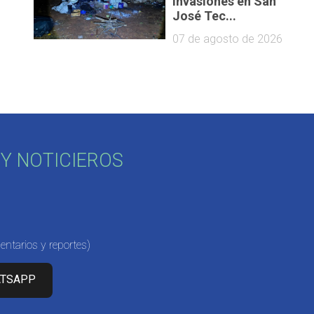
invasiones en San
José Tec...
07 de agosto de 2026
Y NOTICIEROS
ntarios y reportes)
ATSAPP