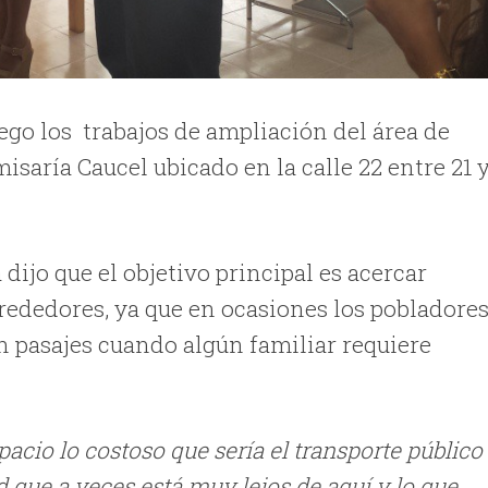
go los trabajos de ampliación del área de
isaría Caucel ubicado en la calle 22 entre 21 
ijo que el objetivo principal es acercar
lrededores, ya que en ocasiones los pobladore
en pasajes cuando algún familiar requiere
acio lo costoso que sería el transporte público
ud que a veces está muy lejos de aquí y lo que