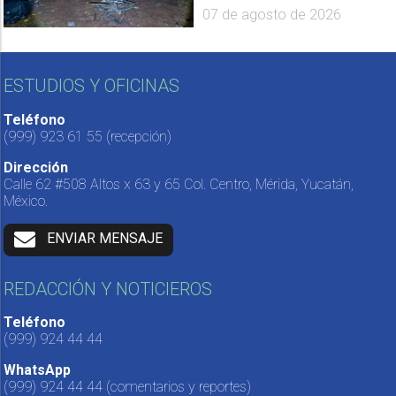
07 de agosto de 2026
ESTUDIOS Y OFICINAS
Teléfono
(999) 923 61 55
(recepción)
Dirección
Calle 62 #508 Altos x 63 y 65 Col. Centro, Mérida, Yucatán,
México.
ENVIAR MENSAJE
REDACCIÓN Y NOTICIEROS
Teléfono
(999) 924 44 44
WhatsApp
(999) 924 44 44
(comentarios y reportes)