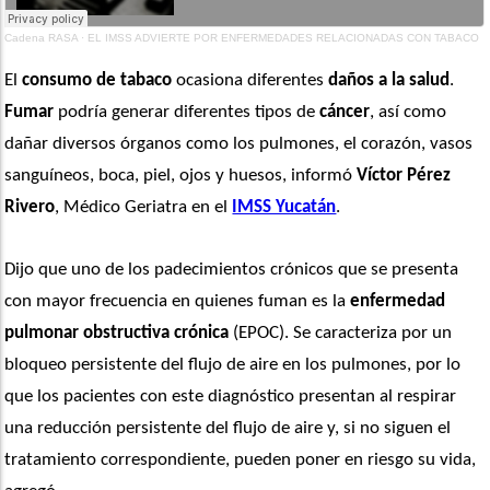
Cadena RASA
·
EL IMSS ADVIERTE POR ENFERMEDADES RELACIONADAS CON TABACO
El 
consumo de tabaco
 ocasiona diferentes 
daños a la salud
. 
Fumar
 podría generar diferentes tipos de 
cáncer
, así como 
dañar diversos órganos como los pulmones, el corazón, vasos 
sanguíneos, boca, piel, ojos y huesos, informó 
Víctor Pérez 
Rivero
, Médico Geriatra en el 
IMSS Yucatán
. 
Dijo que uno de los padecimientos crónicos que se presenta 
con mayor frecuencia en quienes fuman es la
 enfermedad 
pulmonar obstructiva crónica
 (EPOC). Se caracteriza por un 
bloqueo persistente del flujo de aire en los pulmones, por lo 
que los pacientes con este diagnóstico presentan al respirar 
una reducción persistente del flujo de aire y, si no siguen el 
tratamiento correspondiente, pueden poner en riesgo su vida, 