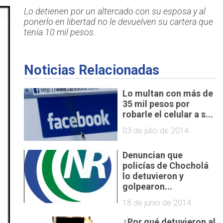
Lo detienen por un altercado con su esposa y al
ponerlo en libertad no le devuelven su cartera que
tenía 10 mil pesos.
Noticias Relacionadas
Lo multan con más de
35 mil pesos por
robarle el celular a s...
03 de julio de 2014
Denuncian que
policías de Chocholá
lo detuvieron y
golpearon...
18 de junio de 2014
¿Por qué detuvieron al