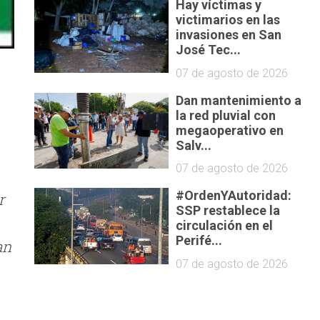
Hay víctimas y
victimarios en las
invasiones en San
José Tec...
07 de agosto de 2026
Dan mantenimiento a
la red pluvial con
megaoperativo en
Salv...
07 de agosto de 2026
#OrdenYAutoridad:
r
SSP restablece la
circulación en el
Perifé...
an
07 de agosto de 2026