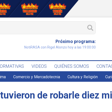
Próximo programa:
NotiRASA con Rigel Alonzo hoy a las 19:00:00
FORMATIVAS
VIDEOS
QUIÉNES SOMOS
CONTA
lima
Comercio y Mercadotecnia
Cultura y Religión
Cur
etuvieron de robarle diez m