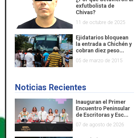
exfutbolista de
Chivas?
11 de octubre de 2025
Ejidatarios bloquean
la entrada a Chichén y
cobran diez peso...
05 de marzo de 2015
Noticias Recientes
Inauguran el Primer
Encuentro Peninsular
de Escritoras y Esc...
07 de agosto de 2026