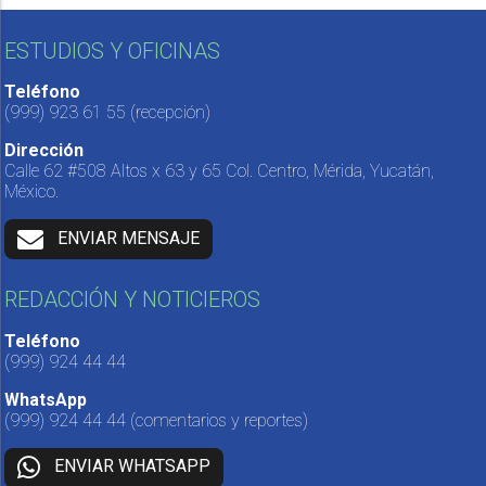
ESTUDIOS Y OFICINAS
Teléfono
(999) 923 61 55
(recepción)
Dirección
Calle 62 #508 Altos x 63 y 65 Col. Centro, Mérida, Yucatán,
México.
ENVIAR MENSAJE
REDACCIÓN Y NOTICIEROS
Teléfono
(999) 924 44 44
WhatsApp
(999) 924 44 44
(comentarios y reportes)
ENVIAR WHATSAPP