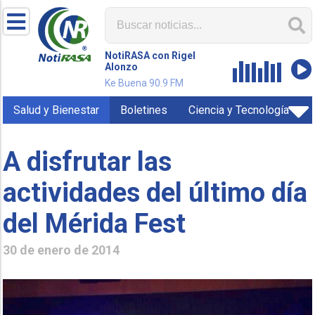
NotiRASA con Rigel
Alonzo
Ke Buena 90.9 FM
Salud y Bienestar
Boletines
Ciencia y Tecnología
A disfrutar las
actividades del último día
del Mérida Fest
30 de enero de 2014