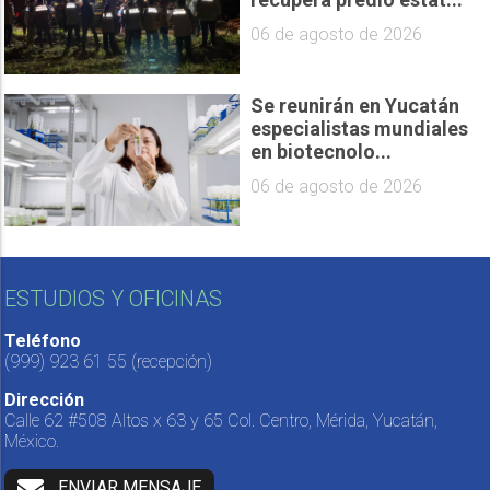
06 de agosto de 2026
Se reunirán en Yucatán
especialistas mundiales
en biotecnolo...
06 de agosto de 2026
ESTUDIOS Y OFICINAS
Teléfono
(999) 923 61 55
(recepción)
Dirección
Calle 62 #508 Altos x 63 y 65 Col. Centro, Mérida, Yucatán,
México.
ENVIAR MENSAJE