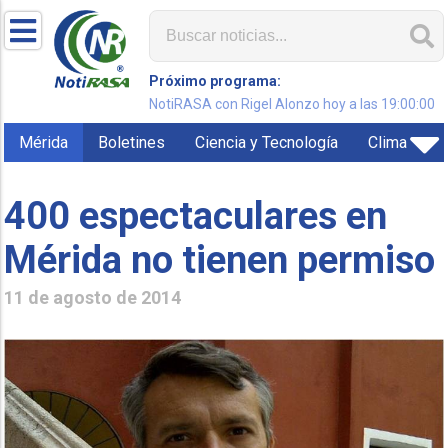
Próximo programa:
NotiRASA con Rigel Alonzo hoy a las 19:00:00
Mérida
Boletines
Ciencia y Tecnología
Clima
400 espectaculares en
Mérida no tienen permiso
11 de agosto de 2014