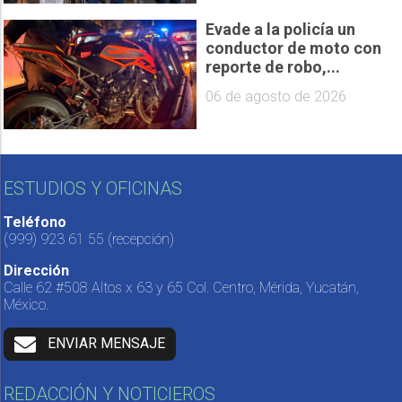
Evade a la policía un
conductor de moto con
reporte de robo,...
06 de agosto de 2026
ESTUDIOS Y OFICINAS
Teléfono
(999) 923 61 55
(recepción)
Dirección
Calle 62 #508 Altos x 63 y 65 Col. Centro, Mérida, Yucatán,
México.
ENVIAR MENSAJE
REDACCIÓN Y NOTICIEROS