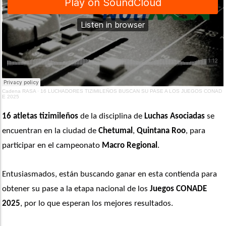
Cadena RASA
·
16 LUCHADORES TIZIMILEÑOS BUSCAN SU PASE A LOS JUEGOS CONAD
E 2025
16 atletas tizimileños
 de la disciplina de
 Luchas Asociadas
 se 
encuentran en la ciudad de 
Chetumal
,
 Quintana Roo
, para 
participar en el campeonato 
Macro Regional
.
Entusiasmados, están buscando ganar en esta contienda para 
obtener su pase a la etapa nacional de los 
Juegos CONADE 
2025
, por lo que esperan los mejores resultados. 